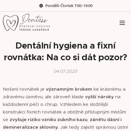
Pondělí–Čtvrtek 7:00–19:00
Dentální hygiena a fixní
rovnátka: Na co si dát pozor?
04.07.2025
Nošení rovnátek je
významným
krokem
ke krásnému a
zdravému úsměvu, ale zároveň klade
vyšší
nároky
na
každodenní péči o chrup. Vzhledem ke složitější
konstrukci fixních rovnátek a obtížně přístupným místům
se
zvyšuje riziko vzniku zubního kazu
,
zánětu dásní i
demineralizace skloviny
. Jak tedy zajistit správnou ústní